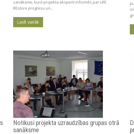
sanāksme, kurā projekta eksperti informēs par LIFE
pu
REstore progresu un...
iz
gr
Lasīt vairāk
as
Notikusi projekta uzraudzības grupas otrā
D
sanāksme
p