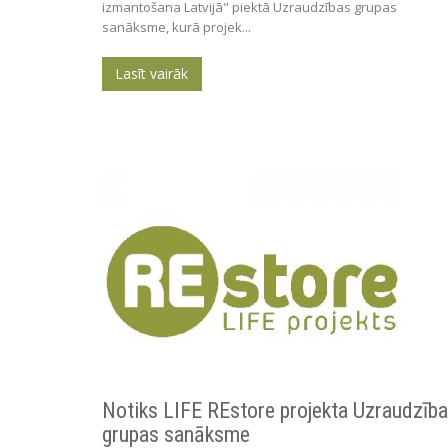
izmantošana Latvijā" piektā Uzraudzības grupas
sanāksme, kurā projek...
Lasīt vairāk
Notiks LIFE REstore projekta Uzraudzīb
grupas sanāksme