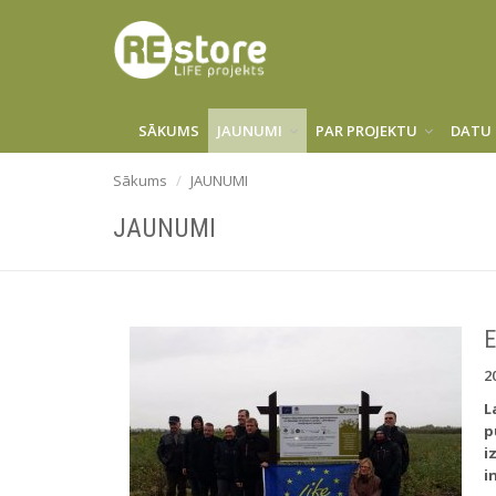
SĀKUMS
JAUNUMI
PAR PROJEKTU
DATU 
Sākums
JAUNUMI
JAUNUMI
E
2
L
p
i
i