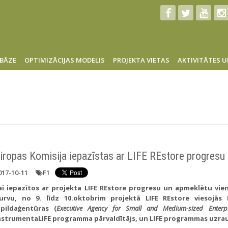
BĀZE
OPTIMIZĀCIJAS MODELIS
PROJEKTA VIETAS
AKTIVITĀTES U
iropas Komisija iepazīstas ar LIFE REstore progresu
017-10-11
F1
ai iepazītos ar projekta LIFE REstore progresu un apmeklētu vie
urvu, no 9. līdz 10.oktobrim projektā LIFE REstore viesojā
zpildaģentūras (
Executive Agency for Small and Medium-sized Enterp
nstrumentaLIFE programma pārvaldītājs, un LIFE programmas uzrau