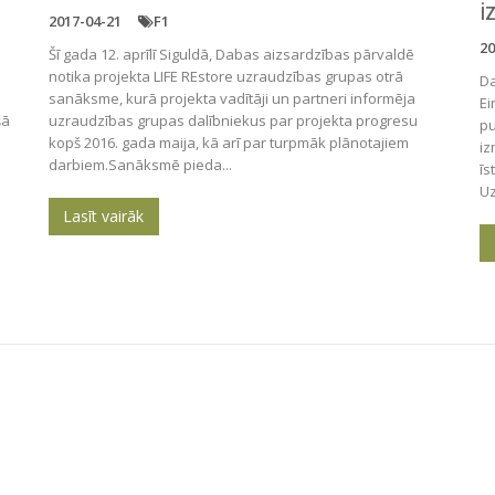
i
2017-04-21
F1
20
Šī gada 12. aprīlī Siguldā, Dabas aizsardzības pārvaldē
notika projekta LIFE REstore uzraudzības grupas otrā
Da
sanāksme, kurā projekta vadītāji un partneri informēja
Ei
šā
uzraudzības grupas dalībniekus par projekta progresu
pu
kopš 2016. gada maija, kā arī par turpmāk plānotajiem
iz
darbiem.Sanāksmē pieda...
īs
Uz
Lasīt vairāk