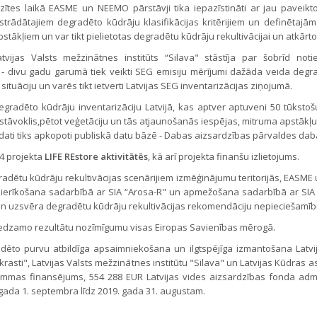
izītes laikā EASME un NEEMO pārstāvji tika iepazīstināti ar jau paveikt
zstrādātajiem degradēto kūdrāju klasifikācijas kritērijiem un definētaj
pstākļiem un var tikt pielietotas degradētu kūdrāju rekultivācijai un atkārt
atvijas Valsts mežzinātnes institūts “Silava" stāstīja par šobrīd not
divu gadu garumā tiek veikti SEG emisiju mērījumi dažāda veida degradēt
tuāciju un varēs tikt ietverti Latvijas SEG inventarizācijas ziņojumā.
degradēto kūdrāju inventarizāciju Latvijā, kas aptver aptuveni 50 tūkstošu
is stāvoklis,pētot veģetāciju un tās atjaunošanās iespējas, mitruma apstā
e dati tiks apkopoti publiskā datu bāzē - Dabas aizsardzības pārvaldes da
24 projekta
LIFE REstore aktivitātēs
, kā arī projekta finanšu izlietojums.
egradētu kūdrāju rekultivācijas scenārijiem izmēģinājumu teritorijās, EASME
jumu ierīkošana sadarbībā ar SIA “Arosa-R" un apmežošana sadarbībā ar SIA
 un uzsvēra degradētu kūdrāju rekultivācijas rekomendāciju nepieciešamīb
edzamo rezultātu nozīmīgumu visas Eiropas Savienības mērogā.
ēto purvu atbildīga apsaimniekošana un ilgtspējīga izmantošana Latvij
rasti", Latvijas Valsts mežzinātnes institūtu "Silava" un Latvijas Kūdras as
ammas finansējums, 554 288 EUR Latvijas vides aizsardzības fonda admin
. gada 1. septembra līdz 2019. gada 31. augustam.