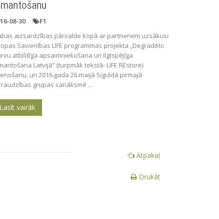
zmantošanu
16-08-30
F1
bas aizsardzības pārvalde kopā ar partneriem uzsākusi
ropas Savienības LIFE programmas projekta „Degradēto
rvu atbildīga apsaimniekošana un ilgtspējīga
mantošana Latvijā” (turpmāk tekstā- LIFE REstore)
tenošanu, un 2016.gada 26.maijā Siguldā pirmajā
raudzības grupas sanāksmē ...
Lasīt vairāk
Atpakaļ
Drukāt