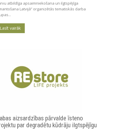
rvu atbildīga apsaimniekošana un ilgtspējīga
mantošana Latvijā” organizētās tematiskās darba
upas...
Lasīt vairāk
abas aizsardzības pārvalde īsteno
rojektu par degradētu kūdrāju ilgtspējīgu