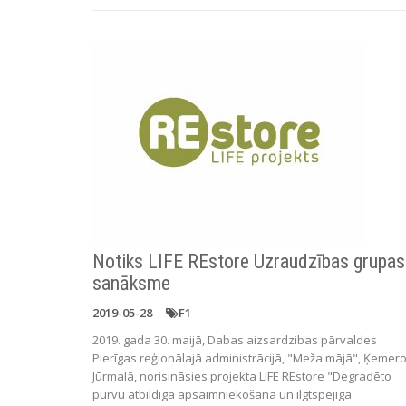
Notiks LIFE REstore Uzraudzības grupas
sanāksme
2019-05-28
F1
2019. gada 30. maijā, Dabas aizsardzibas pārvaldes
Pierīgas reģionālajā administrācijā, "Meža mājā", Ķemero
Jūrmalā, norisināsies projekta LIFE REstore "Degradēto
purvu atbildīga apsaimniekošana un ilgtspējīga