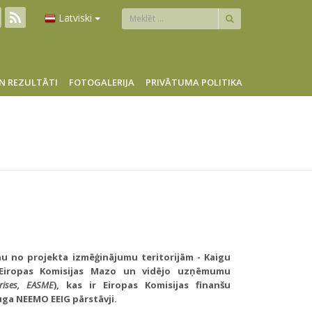
Latviski
N REZULTĀTI
FOTOGALERIJA
PRIVĀTUMA POLITIKA
nu no projekta izmēģinājumu teritorijām - Kaigu
s Eiropas Komisijas Mazo un vidējo uzņēmumu
rises, EASME
), kas ir Eiropas Komisijas finanšu
ga NEEMO EEIG pārstāvji.