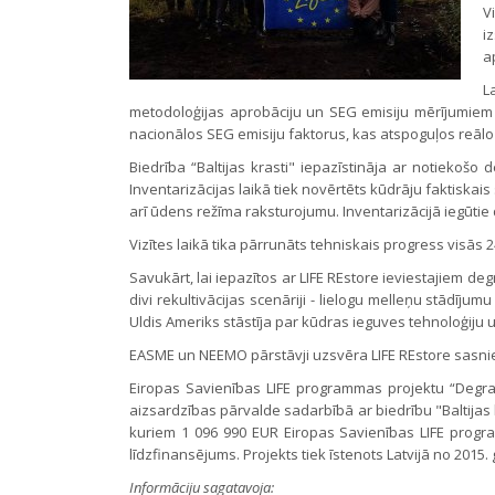
V
i
a
L
metodoloģijas aprobāciju un SEG emisiju mērījumiem - 
nacionālos SEG emisiju faktorus, kas atspoguļos reālo si
Biedrība “Baltijas krasti" iepazīstināja ar notiekošo 
Inventarizācijas laikā tiek novērtēts kūdrāju faktiska
arī ūdens režīma raksturojumu. Inventarizācijā iegūti
Vizītes laikā tika pārrunāts tehniskais progress visās 
Savukārt, lai iepazītos ar LIFE REstore ieviestajiem d
divi rekultivācijas scenāriji - lielogu melleņu stādī
Uldis Ameriks stāstīja par kūdras ieguves tehnoloģiju
EASME un NEEMO pārstāvji uzsvēra LIFE REstore sasni
Eiropas Savienības LIFE programmas projektu “Degrad
aizsardzības pārvalde sadarbībā ar biedrību "Baltijas k
kuriem 1 096 990 EUR Eiropas Savienības LIFE progr
līdzfinansējums. Projekts tiek īstenots Latvijā no 2015
Informāciju sagatavoja: