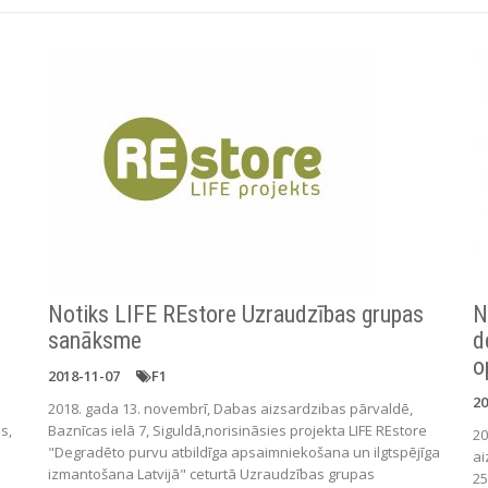
Notiks LIFE REstore Uzraudzības grupas
N
sanāksme
d
o
2018-11-07
F1
20
2018. gada 13. novembrī, Dabas aizsardzibas pārvaldē,
s,
Baznīcas ielā 7, Siguldā,norisināsies projekta LIFE REstore
20
"Degradēto purvu atbildīga apsaimniekošana un ilgtspējīga
ai
izmantošana Latvijā" ceturtā Uzraudzības grupas
25