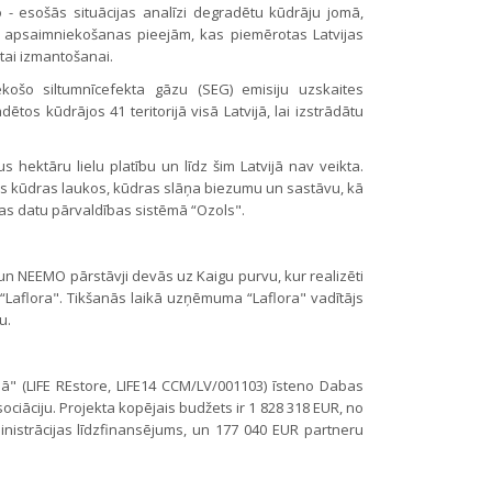
o - esošās situācijas analīzi degradētu kūdrāju jomā,
ām apsaimniekošanas pieejām, kas piemērotas Latvijas
otai izmantošanai.
iekošo siltumnīcefekta gāzu (SEG) emisiju uzskaites
os kūdrājos 41 teritorijā visā Latvijā, lai izstrādātu
s hektāru lielu platību un līdz šim Latvijā nav veikta.
kļus kūdras laukos, kūdras slāņa biezumu un sastāvu, kā
bas datu pārvaldības sistēmā “Ozols".
 un NEEMO pārstāvji devās uz Kaigu purvu, kur realizēti
 “Laflora". Tikšanās laikā uzņēmuma “Laflora" vadītājs
u.
ā" (LIFE REstore, LIFE14 CCM/LV/001103) īsteno Dabas
ociāciju. Projekta kopējais budžets ir 1 828 318 EUR, no
istrācijas līdzfinansējums, un 177 040 EUR partneru