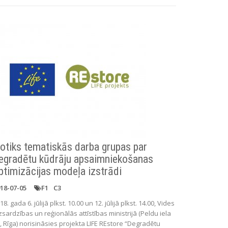
otiks tematiskās darba grupas par
egradētu kūdrāju apsaimniekošanas
ptimizācijas modeļa izstrādi
18-07-05
F1
C3
18. gada 6. jūlijā plkst. 10.00 un 12. jūlijā plkst. 14.00, Vides
zsardzības un reģionālās attīstības ministrijā (Peldu iela
, Rīga) norisināsies projekta LIFE REstore “Degradētu