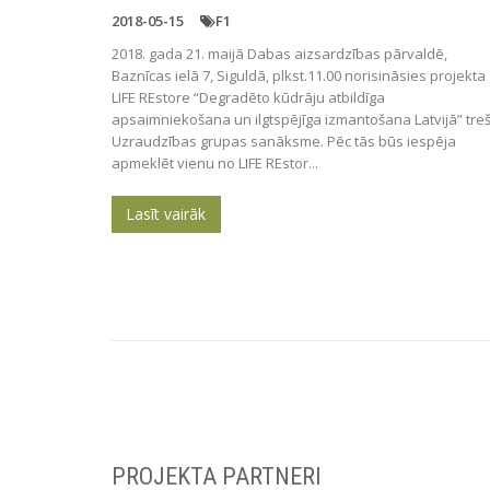
2018-05-15
F1
2018. gada 21. maijā Dabas aizsardzības pārvaldē,
Baznīcas ielā 7, Siguldā, plkst.11.00 norisināsies projekta
LIFE REstore “Degradēto kūdrāju atbildīga
apsaimniekošana un ilgtspējīga izmantošana Latvijā” tre
Uzraudzības grupas sanāksme. Pēc tās būs iespēja
apmeklēt vienu no LIFE REstor...
Lasīt vairāk
PROJEKTA PARTNERI