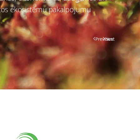
antos ekosistēmu pakalpojumu
Previous
Next