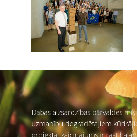
Dabas aizsardzības pārvaldes mis
uzmanību degradētajiem kūdrājiem
projekta izaicinājums ir rast ba