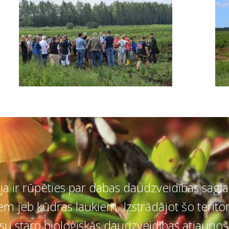
ija ir rūpēties par dabas daudzveidības sag
 jeb kūdras laukiem. Izstrādājot šo teritor
lansu starp bioloģiskās daudzveidības atjau