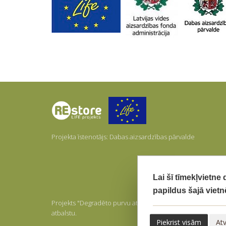
Par
mums
Projekta īstenotājs: Dabas aizsardzības pārvalde
Lai šī tīmekļvietne
papildus šajā vietn
Projekts "Degradēto purvu atbildīga apsaimniekošana un ilg
atbalstu.
Piekrist visām
Atv