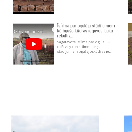
Īsfilma par ogulāju stādījumiem
kā bijušo kūdras ieguves lauku
rekultiv...
Sagatavota īsfilma par ogulāju -
dzērveņu un krūmmelleņu -
stādījumiem bijušajoskūdras ie...