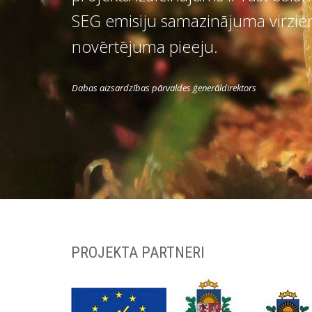
SEG emisiju samazinājuma virzien
novērtējuma pieeju.
Dabas aizsardzības pārvaldes ģenerāldirektors
PROJEKTA PARTNERI