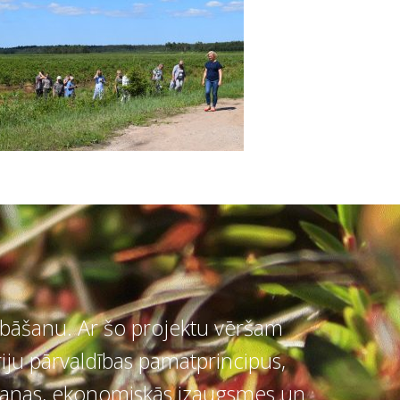
labāšanu. Ar šo projektu vēršam
iju pārvaldības pamatprincipus,
nošanas, ekonomiskās izaugsmes un