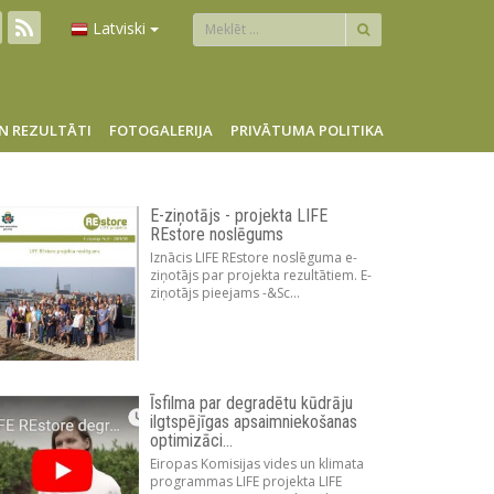
Latviski
N REZULTĀTI
FOTOGALERIJA
PRIVĀTUMA POLITIKA
E-ziņotājs - projekta LIFE
REstore noslēgums
Iznācis LIFE REstore noslēguma e-
ziņotājs par projekta rezultātiem. E-
ziņotājs pieejams -&Sc...
Īsfilma par degradētu kūdrāju
ilgtspējīgas apsaimniekošanas
optimizāci...
Eiropas Komisijas vides un klimata
programmas LIFE projekta LIFE