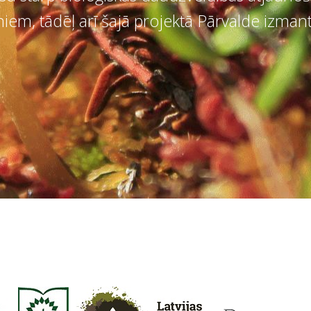
iem, tādēļ arī šajā projektā Pārvalde izm