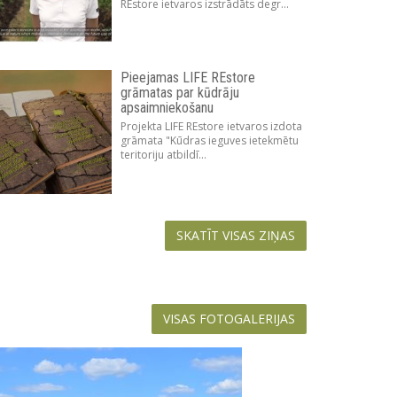
REstore ietvaros izstrādāts degr...
Pieejamas LIFE REstore
grāmatas par kūdrāju
apsaimniekošanu
Projekta LIFE REstore ietvaros izdota
grāmata "Kūdras ieguves ietekmētu
teritoriju atbildī...
SKATĪT VISAS ZIŅAS
VISAS FOTOGALERIJAS