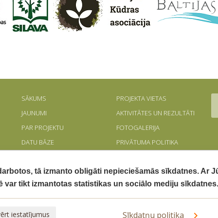
SĀKUMS
PROJEKTA VIETAS
JAUNUMI
AKTIVITĀTES UN REZULTĀTI
PAR PROJEKTU
FOTOGALERIJA
DATU BĀZE
PRIVĀTUMA POLITIKA
OPTIMIZĀCIJAS MODELIS
PIEKĻŪSTAMĪBAS
PAZIŅOJUMS
 darbotos, tā izmanto obligāti nepieciešamās sīkdatnes. Ar 
ē var tikt izmantotas statistikas un sociālo mediju sīkdatnes
tspējīga izmantošana Latvijā" (LIFE REstore, LIFE14 CCM/LV/001103) tiek īste
ērt iestatījumus
Sīkdatņu politika