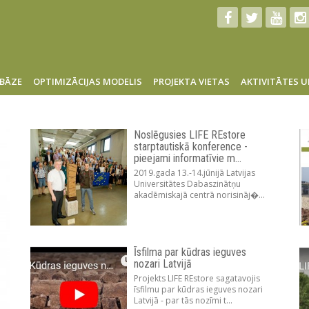
BĀZE
OPTIMIZĀCIJAS MODELIS
PROJEKTA VIETAS
AKTIVITĀTES U
Noslēgusies LIFE REstore
starptautiskā konference -
pieejami informatīvie m...
2019.gada 13.-14.jūnijā Latvijas
Universitātes Dabaszinātņu
akadēmiskajā centrā norisināj�...
Īsfilma par kūdras ieguves
nozari Latvijā
Projekts LIFE REstore sagatavojis
īsfilmu par kūdras ieguves nozari
Latvijā - par tās nozīmi t...