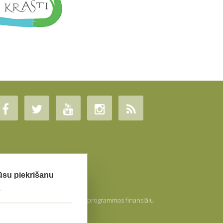
Jūsu piekrišanu
.
nots ar Eiropas Savienības LIFE programmas finansiālu