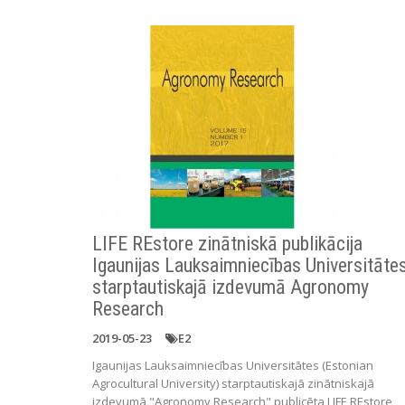
LIFE REstore zinātniskā publikācija
Igaunijas Lauksaimniecības Universitāte
starptautiskajā izdevumā Agronomy
Research
2019-05-23
E2
Igaunijas Lauksaimniecības Universitātes (Estonian
Agrocultural University) starptautiskajā zinātniskajā
izdevumā "Agronomy Research" publicēta LIFE REstore