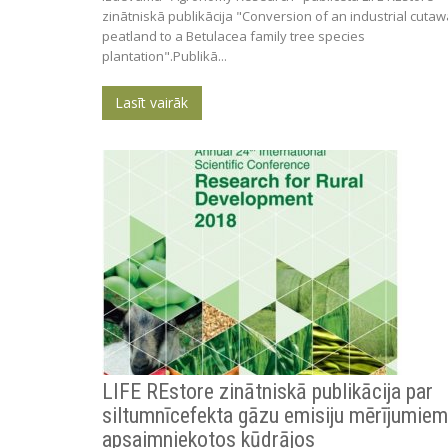
zinātniskā publikācija "Conversion of an industrial cuta
peatland to a Betulacea family tree species
plantation".Publikā...
Lasīt vairāk
LIFE REstore zinātniskā publikācija par
siltumnīcefekta gāzu emisiju mērījumiem
apsaimniekotos kūdrājos