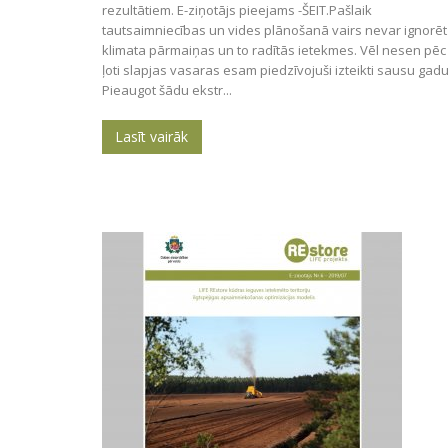
rezultātiem. E-ziņotājs pieejams -ŠEIT.Pašlaik
tautsaimniecības un vides plānošanā vairs nevar ignorēt
klimata pārmaiņas un to radītās ietekmes. Vēl nesen pēc
ļoti slapjas vasaras esam piedzīvojuši izteikti sausu gadu
Pieaugot šādu ekstr...
Lasīt vairāk