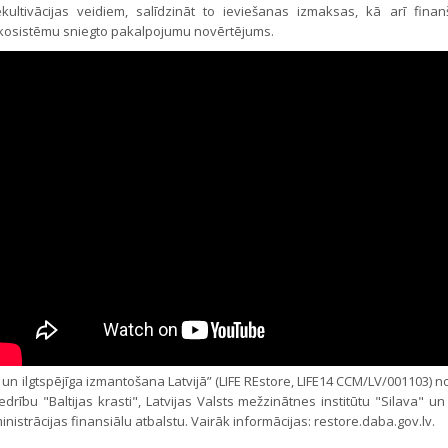
ekultivācijas veidiem, salīdzināt to ieviešanas izmaksas, kā arī fin
kosistēmu sniegto pakalpojumu novērtējums.
n ilgtspējīga izmantošana Latvijā” (LIFE REstore, LIFE14 CCM/LV/001103) n
ību "Baltijas krasti", Latvijas Valsts mežzinātnes institūtu "Silava" un
strācijas finansiālu atbalstu. Vairāk informācijas: restore.daba.gov.lv.