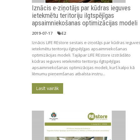
Iznācis e-ziņotājs par kūdras ieguves
ietekmētu teritoriju ilgtspējīgas
apsaimniekošanas optimizācijas modeli
2019-07-17
E2
Iznācis LIFE REstore sestais e-ziņotājs par kūdras ieguve
ietekmētu teritoriju ilgtspējīgas apsaimniekošanas
optimizācijas modeli. Tajāpar LIFE REstore izstrādāto
kūdras ieguves ietekmēto teritoriju ilgtspējīgas
apsaimniekošanas optimizācijas modeli, kurš kalpo kā
lēmumu pieņemšanas atbalsta instru...
Lasīt vairāk