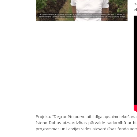
r
e
Projektu “Degradēto purvu atbildīga apsaimniekošana u
īsteno Dabas aizsardzības pārvalde sadarbībā ar biedr
programmas un Latvijas vides aizsardzības fonda admini