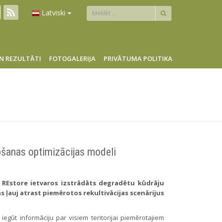
Latviski
N REZULTĀTI
FOTOGALERIJA
PRIVĀTUMA POLITIKA
košanas optimizācijas modeli
E REstore ietvaros izstrādāts degradētu kūdrāju
 ļauj atrast piemērotos rekultivācijas scenārijus
iegūt informāciju par visiem teritorijai piemērotajiem