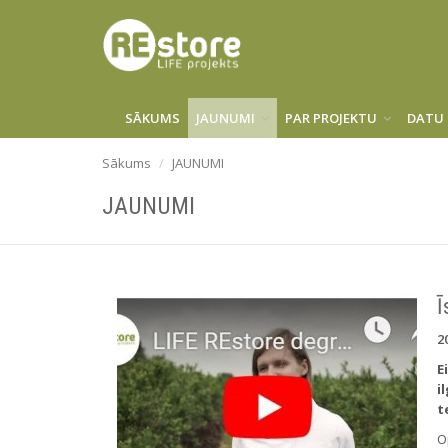
SĀKUMS
JAUNUMI
PAR PROJEKTU
DATU 
Sākums
JAUNUMI
JAUNUMI
Ī
2
E
i
t
O