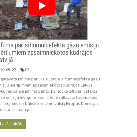
sfilma par siltumnīcefekta gāzu emisiju
ērījumiem apsaimniekotos kūdrājos
atvijā
19-05-27
E2
gatavota īsfilma par LIFE REstore siltumnīcefekta gāzu
isiju mērījumiem apsaimniekotos kūdrājos Latvijā.
kumentālajā īsfilmā par to, kā notika siltumnīcefekta
zu emisiju mērījumi, kādi ir to rezultāti, to turpmākais
elietojums un būtiskā nozīme valstij.Eiropas Komisijas
des un klimata pr...
Lasīt vairāk