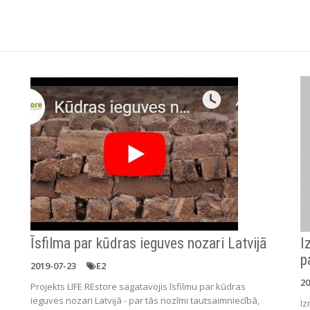
Īsfilma par kūdras ieguves nozari Latvijā
I
p
2019-07-23
E2
20
Projekts LIFE REstore sagatavojis īsfilmu par kūdras
ieguves nozari Latvijā - par tās nozīmi tautsaimniecībā,
Iz