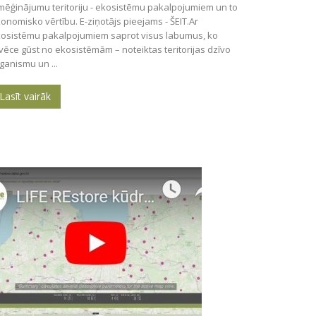
mēģinājumu teritoriju - ekosistēmu pakalpojumiem un to
onomisko vērtību. E-ziņotājs pieejams - ŠEIT.Ar
osistēmu pakalpojumiem saprot visus labumus, ko
lvēce gūst no ekosistēmām – noteiktas teritorijas dzīvo
ganismu un ...
Lasīt vairāk