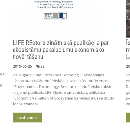
LIFE REstore zinātniskā publikācija par
Ī
ekosistēmu pakalpojumu ekonomisko
m
novērtēšanu
L
2019-06-25
E2
20
āju
2019. gada jūnijs. Rēzeknes Tehnoloģiju Akadēmijas
Sa
12.starptautiskās zinātniskās - praktiskās konferences
em
9.
"Environment. Technology. Resources" zinātnisko rakstu
Do
krājumā publicēta LIFE REstore zinātniskā publikācija
gā
"Economic Valuation of Ecosystem Services: a Case Study
pi
for Sustainabl...
vi
Lasīt vairāk