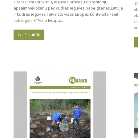
kūdras izmantojumu, ieguves procesu un teritoriju
iz
apsaimniekošanu pēc kūdras ieguves pabeigšanas.Latvija
ek
ir kūdras ieguves lielvalsts visas Eiropas kontekstā - šeit
ek
tiek iegūts 31% no Eiropa...
.
ci
or
Lasīt vairāk