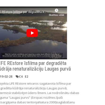
IFE REstore īsfilma par degradēta
ūdrāja renaturalizāciju Laugas purvā
19-02-28
C4
E2
ojekta LIFE REstore ietvaros sagatavota īsfilma par
gradēta kūdrāja renaturalizāciju Laugas purvā,
gtermiņā stabilizējot ūdens līmeni. Lai nodrošinātu dabas
eguma “Laugas purvs” (Eiropas nozīmes īpaši
zsargājama dabas teritorijaNatura 2000)saglabāšanu