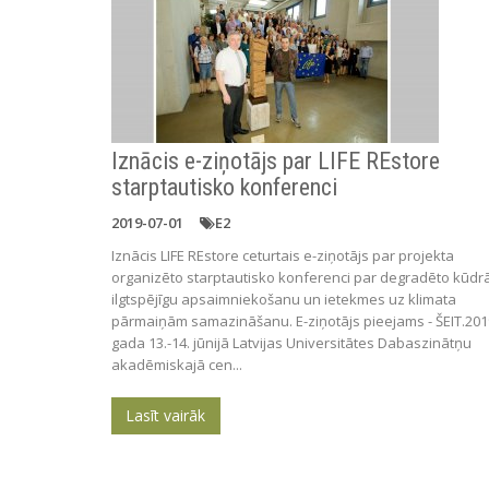
Iznācis e-ziņotājs par LIFE REstore
starptautisko konferenci
2019-07-01
E2
Iznācis LIFE REstore ceturtais e-ziņotājs par projekta
organizēto starptautisko konferenci par degradēto kūdr
ilgtspējīgu apsaimniekošanu un ietekmes uz klimata
pārmaiņām samazināšanu. E-ziņotājs pieejams - ŠEIT.201
gada 13.-14. jūnijā Latvijas Universitātes Dabaszinātņu
akadēmiskajā cen...
Lasīt vairāk