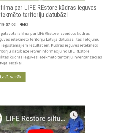
sfilma par LIFE REstore kūdras ieguves
etekmēto teritoriju datubāzi
19-07-02
E2
gatavota īsfilma par LIFE REstore izveidoto kūdras
guves ietekmēto teritoriju Latvijā datubāzi, tās lietojumu
 iegūstamajiem rezultātiem. Kūdras ieguves ietekmēto
ritoriju datubāze ietver informāciju no LIFE REstore
iktās kūdras ieguves ietekmēto teritoriju inventarizācijas
tvijā. Noskai...
Lasīt vairāk