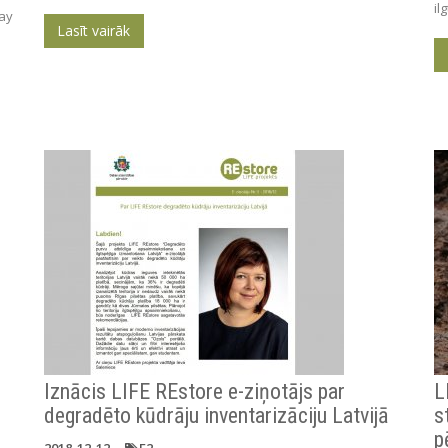
il
way
Lasīt vairāk
Iznācis LIFE REstore e-ziņotājs par
L
degradēto kūdrāju inventarizāciju Latvijā
s
p