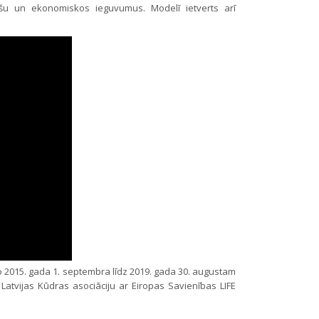
anšu un ekonomiskos ieguvumus. Modelī ietverts arī
o 2015. gada 1. septembra līdz 2019. gada 30. augustam
 Latvijas Kūdras asociāciju ar Eiropas Savienības LIFE