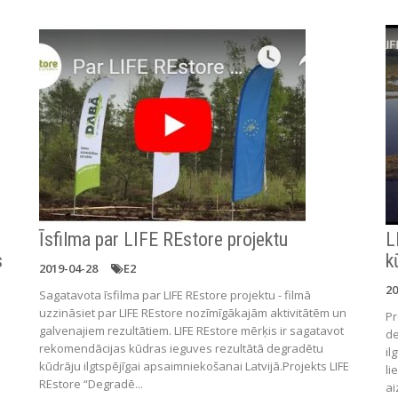
Īsfilma par LIFE REstore projektu
L
s
k
2019-04-28
E2
20
Sagatavota īsfilma par LIFE REstore projektu - filmā
uzzināsiet par LIFE REstore nozīmīgākajām aktivitātēm un
Pr
galvenajiem rezultātiem. LIFE REstore mērķis ir sagatavot
de
rekomendācijas kūdras ieguves rezultātā degradētu
il
kūdrāju ilgtspējīgai apsaimniekošanai Latvijā.Projekts LIFE
li
REstore “Degradē...
ai