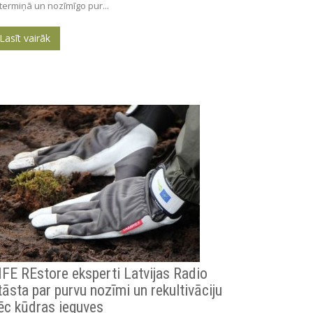
gtermiņā un nozīmīgo pur...
Lasīt vairāk
IFE REstore eksperti Latvijas Radio
tāsta par purvu nozīmi un rekultivāciju
ēc kūdras ieguves