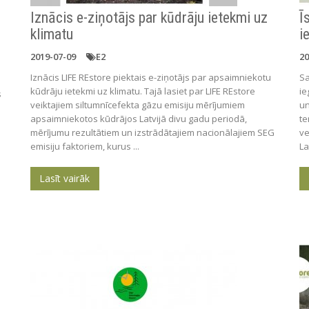
Iznācis e-ziņotājs par kūdrāju ietekmi uz
Ī
klimatu ​
i
2019-07-09
E2
20
Iznācis LIFE REstore piektais e-ziņotājs par apsaimniekotu
Sa
kūdrāju ietekmi uz klimatu. Tajā lasiet par LIFE REstore
ie
s
veiktajiem siltumnīcefekta gāzu emisiju mērījumiem
un
apsaimniekotos kūdrājos Latvijā divu gadu periodā,
te
mērījumu rezultātiem un izstrādātajiem nacionālajiem SEG
ve
emisiju faktoriem, kurus ...
La
Lasīt vairāk