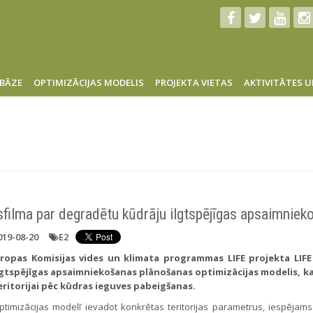
BĀZE
OPTIMIZĀCIJAS MODELIS
PROJEKTA VIETAS
AKTIVITĀTES U
sfilma par degradētu kūdrāju ilgtspējīgas apsaimnie
019-08-20
E2
iropas Komisijas vides un klimata programmas LIFE projekta LIF
lgtspējīgas apsaimniekošanas plānošanas optimizācijas modelis, kas
eritorijai pēc kūdras ieguves pabeigšanas.
ptimizācijas modelī ievadot konkrētas teritorijas parametrus, iespējams 