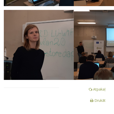
Atpakaļ
Drukāt