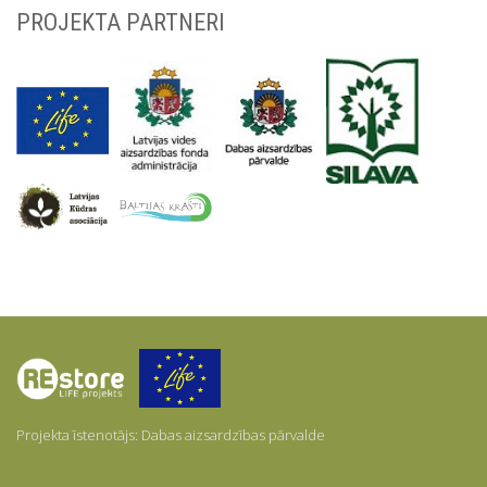
PROJEKTA PARTNERI
Par
mums
Projekta īstenotājs: Dabas aizsardzības pārvalde