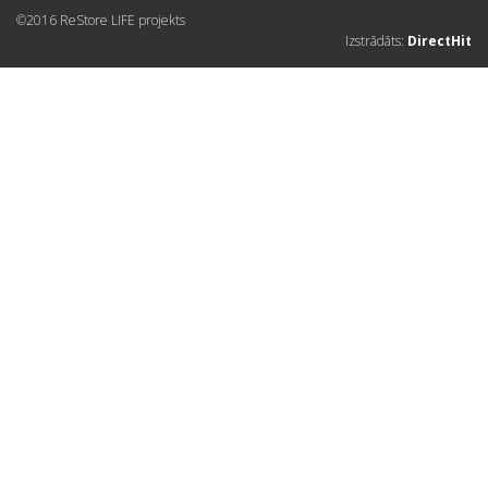
©2016 ReStore LIFE projekts
Izstrādāts:
DirectHit