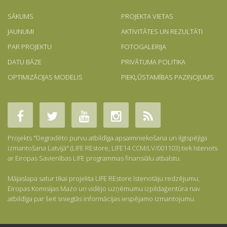
SĀKUMS
PROJEKTA VIETAS
JAUNUMI
AKTIVITĀTES UN REZULTĀTI
PAR PROJEKTU
FOTOGALERIJA
DATU BĀZE
PRIVĀTUMA POLITIKA
OPTIMIZĀCIJAS MODELIS
PIEKĻŪSTAMĪBAS PAZIŅOJUMS
Projekts "Degradēto purvu atbildīga apsaimniekošana un ilgtspējīga
izmantošana Latvijā" (LIFE REstore, LIFE14 CCM/LV/001103) tiek īstenots
ar Eiropas Savienības LIFE programmas finansiālu atbalstu.
Mājaslapa satur tikai projekta LIFE REstore īstenotāju redzējumu,
Eiropas Komisijas Mazo un vidējo uzņēmumu izpildaģentūra nav
atbildīga par šeit sniegtās informācijas iespējamo izmantojumu.