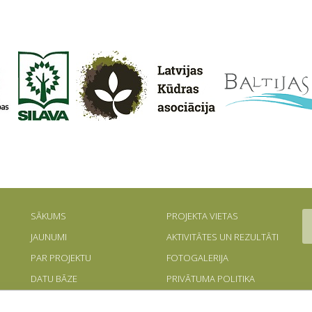
SĀKUMS
PROJEKTA VIETAS
JAUNUMI
AKTIVITĀTES UN REZULTĀTI
PAR PROJEKTU
FOTOGALERIJA
DATU BĀZE
PRIVĀTUMA POLITIKA
OPTIMIZĀCIJAS MODELIS
PIEKĻŪSTAMĪBAS