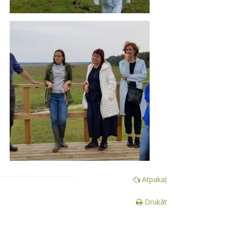
Atpakaļ
Drukāt