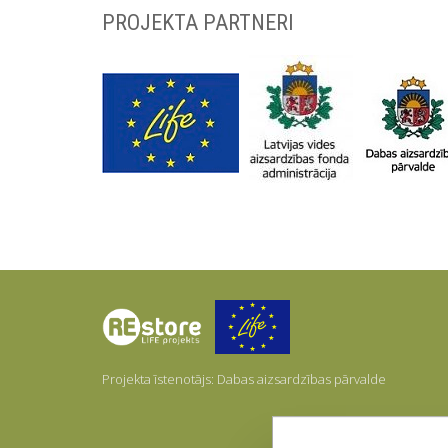
PROJEKTA PARTNERI
Par
mums
Projekta īstenotājs: Dabas aizsardzības pārvalde